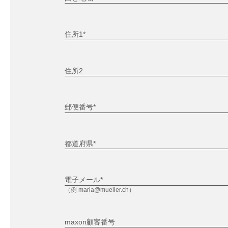
住所1*
住所2
郵便番号*
都道府県*
電子メール*
（例 maria@mueller.ch）
maxon顧客番号