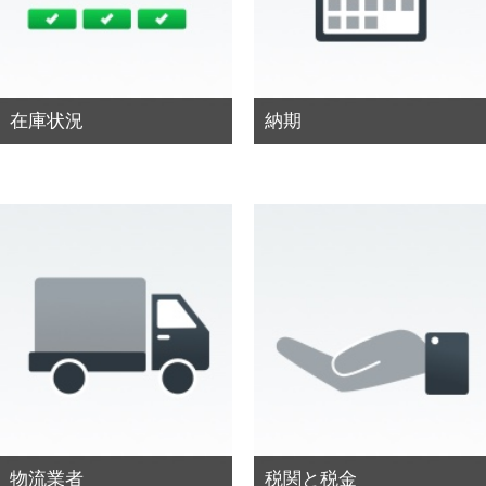
在庫状況
納期
物流業者
税関と税金