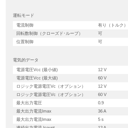
運転モード
電流制御
有り（トルク）
回転数制御（クローズド･ループ）
可
位置制御
可
電気的データ
電源電圧Vcc (最小値)
12 V
電源電圧Vcc (最大値)
60 V
ロジック電源電圧Vc（オプション）
12 V
ロジック電源電圧Vc（オプション）
60 V
最大出力電圧
0.9
最大出力電流Imax
36 A
最大出力電流Imax
5 s
連続出力電流 Icount
12 A