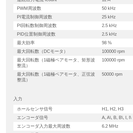
PWM周波数
50 kHz
PI電流制御周波数
25 kHz
PI回転数制御周波数
2.5 kHz
PID位置制御周波数
2.5 kHz
最大効率
98 %
最大回転数（DCモータ）
100000 rpm
最大回転数（1磁極ペアモータ、矩形波
100000 rpm
整流）
最大回転数（1磁極ペアモータ、正弦波
50000 rpm
整流）
入力
ホールセンサ信号
H1, H2, H3
エンコーダ信号
A, A\, B, B\, I, I\
エンコーダ入力最大周波数
6.2 MHz