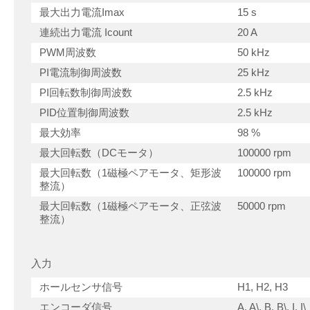
最大出力電流Imax
15 s
連続出力電流 Icount
20 A
PWM周波数
50 kHz
PI電流制御周波数
25 kHz
PI回転数制御周波数
2.5 kHz
PID位置制御周波数
2.5 kHz
最大効率
98 %
最大回転数（DCモータ）
100000 rpm
最大回転数（1磁極ペアモータ、矩形波
100000 rpm
整流）
最大回転数（1磁極ペアモータ、正弦波
50000 rpm
整流）
入力
ホールセンサ信号
H1, H2, H3
エンコーダ信号
A, A\, B, B\, I, I\