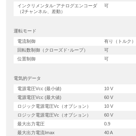
インクリメンタル･アナログエンコーダ
可
（2チャンネル、差動）
運転モード
電流制御
有り（トルク）
回転数制御（クローズド･ループ）
可
位置制御
可
電気的データ
電源電圧Vcc (最小値)
10 V
電源電圧Vcc (最大値)
60 V
ロジック電源電圧Vc（オプション）
10 V
ロジック電源電圧Vc（オプション）
60 V
最大出力電圧
0.9
最大出力電流Imax
40 A